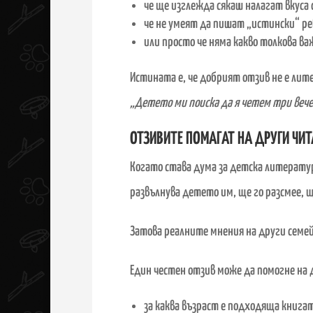
че ще изглежда сякаш налагат вкуса 
че не умеят да пишат „истински“ р
или просто че няма какво толкова ва
Истината е, че добрият отзив не е лите
„Детето ми поиска да я четем три веч
ОТЗИВИТЕ ПОМАГАТ НА ДРУГИ ЧИТ
Когато става дума за детска литерату
развълнува детето им, ще го разсмее, щ
Затова реалните мнения на други семей
Един честен отзив може да помогне на 
за каква възраст е подходяща книга