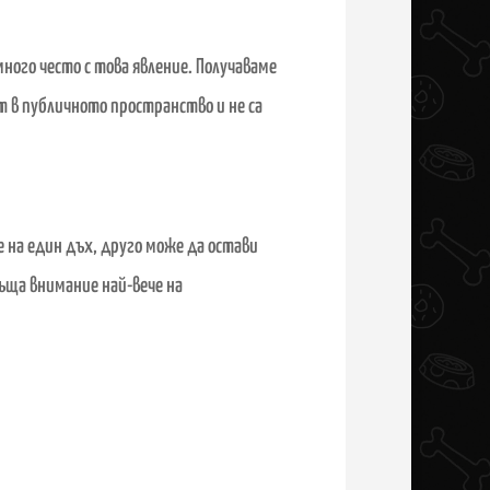
много често с това явление. Получаваме
т в публичното пространство и не са
е на един дъх, друго може да остави
ъща внимание най-вече на