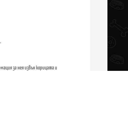
.
мация за нея извън корицата и
али, а защото обратната връзка помага
т други семейства, те се ориентират