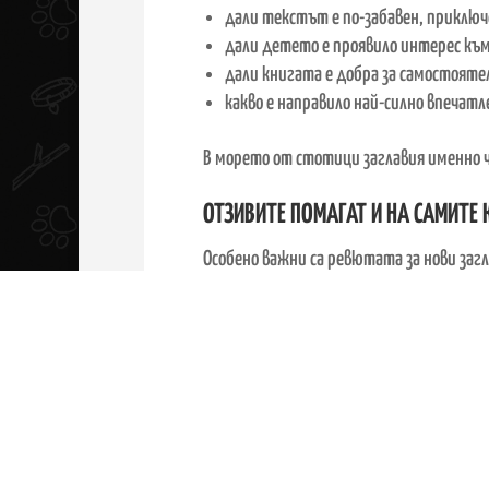
дали текстът е по-забавен, приключ
дали детето е проявило интерес къ
дали книгата е добра за самостоятел
какво е направило най-силно впечатл
В морето от стотици заглавия именно 
ОТЗИВИТЕ ПОМАГАТ И НА САМИТЕ 
Особено важни са ревютата за нови заг
краткото описание.
Тогава първите читателски мнения мо
За едно детско издателство това също 
книгите да достигат по-лесно до точ