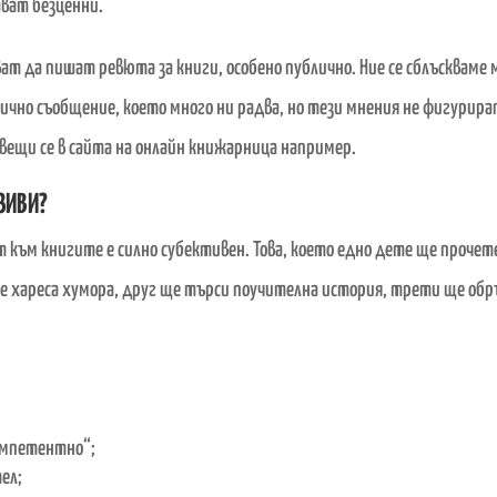
ват безценни.
ат да пишат ревюта за книги, особено публично. Ние се сблъскваме 
ично съобщение, което много ни радва, но тези мнения не фигурира
вещи се в сайта на онлайн книжарница например.
ЗИВИ?
 към книгите е силно субективен. Това, което едно дете ще прочет
е хареса хумора, друг ще търси поучителна история, трети ще обр
омпетентно“;
ел;