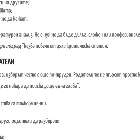
си на другите;
евюта;
жно да кажат.
ратурен анализ. Не е нужно да бъде дълъг, сложен или професионале
ери подред“
казва повече от цяла критическа статия.
АТЕЛИ
ра, изборът често е още по-труден. Родителите не търсят просто 
е го накара да поиска „още една глава“.
ства са толкова ценни.
други родители да разберат:
та;