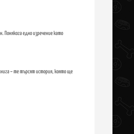
н. Понякога едно изречение като
книга
–
те търсят история, която ще