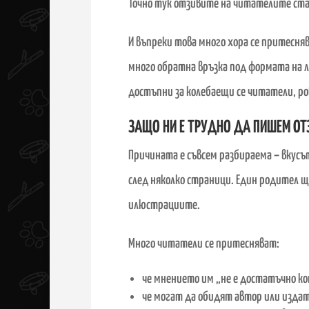
Точно тук отзивите на читателите ста
И въпреки това много хора се притесняв
много обратна връзка под формата на л
достъпни за колебаещи се читатели, ро
ЗАЩО НИ Е ТРУДНО ДА ПИШЕМ ОТ
Причината е съвсем разбираема
–
вкусът
след няколко страници. Един родител щ
илюстрациите.
Много читатели се притесняват:
че мнението им „не е достатъчно к
че могат да обидят автор или издат