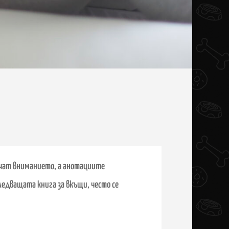
личат вниманието, а анотациите
ледващата книга за вкъщи, често се