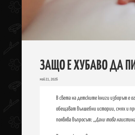
ЗАЩО Е ХУБАВО ДА П
май 21, 2026
В света на детските книги изборът е о
обещават вълшебни истории, смях и при
появява въпросът:
„Дали това наистина