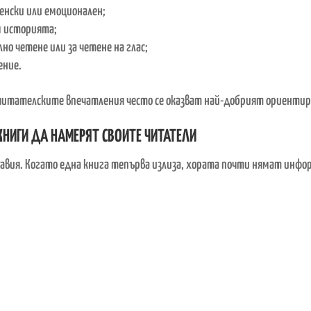
енски или емоционален;
м историята;
но четене или за четене на глас;
ение.
читателските впечатления често се оказват най-добрият ориентир
КНИГИ ДА НАМЕРЯТ СВОИТЕ ЧИТАТЕЛИ
лавия. Когато една книга тепърва излиза, хората почти нямат инфор
гат да бъдат решаващи!
е много важно. Не защото всяка книга трябва да получава само похв
ните читатели. Когато родителите виждат истински впечатления о