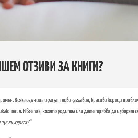
ИШЕМ ОТЗИВИ ЗА КНИГИ?
громен. Всяка седмица излизат нови заглавия, красиви корици прив
ключения. И все пак, когато родител или дете трябва да изберат с
 ще ни хареса?“