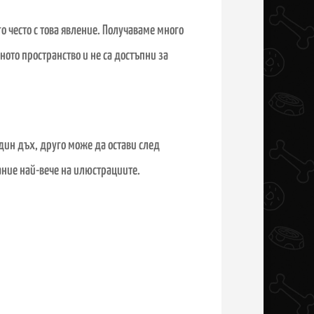
о често с това явление. Получаваме много
ото пространство и не са достъпни за
един дъх, друго може да остави след
ание най-вече на илюстрациите.