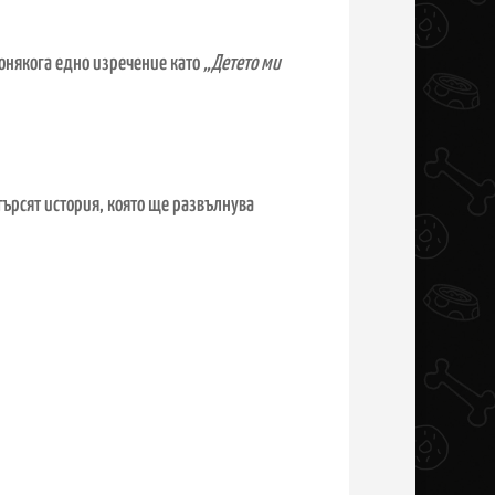
Понякога едно изречение като
„Детето ми
търсят история, която ще развълнува