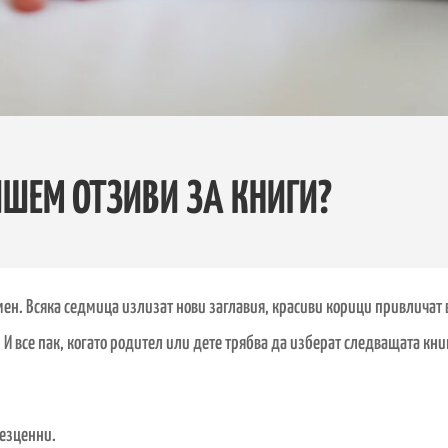
ШЕМ ОТЗИВИ ЗА КНИГИ?
омен. Всяка седмица излизат нови заглавия, красиви корици привличат
 все пак, когато родител или дете трябва да изберат следващата книг
безценни.