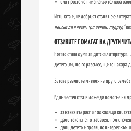
или просто че няма какво толкова важ
Истината е, че добрият отзив не е литер
поиска да я четем три вечери подред“
каз
ОТЗИВИТЕ ПОМАГАТ НА ДРУГИ ЧИТ
Когато става дума за детска литература, 
детето им, ще го разсмее, ще го накара д
Затова реалните мнения на други семейст
Един честен отзив може да помогне на д
за каква възраст е подходяща книгата
дали текстът е по-забавен, приключе
дали детето е проявило интерес към и