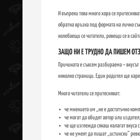
И въпреки това много хора се притеснява
обратна връзка под формата на лично съо
колебаещи се читатели, ровещи се в сай
ЗАЩО НИ Е ТРУДНО ДА ПИШЕМ ОТ
Причината е съвсем разбираема
–
вкусът 
няколко страници. Един родител ще харе
Много читатели се притесняват:
че мнението им „не е достатъчно ком
че могат да обидят автор или издател
че ще изглежда сякаш налагат вкуса с
че не умеят да пишат „истински“ ревю