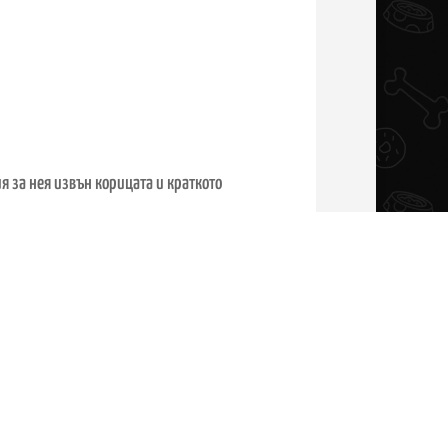
я за нея извън корицата и краткото
а защото обратната връзка помага
мейства, те се ориентират по-уверено и