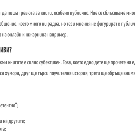
т да пишат ревюта за книги, особено публично. Ние се сблъскваме мног
бщение, което много ни радва, но тези мнения не фигурират в публичн
та на онлайн книжарница например.
ЗИВИ?
към книгите е силно субективен. Това, което едно дете ще прочете на 
са хумора, друг ще търси поучителна история, трети ще обръща вним
петентно“;
;
и на другите;
та;