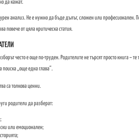
но да кажат.
атурен анализ. Не е нужно да бъде дълъг, сложен или професионален. 
ва повече от цяла критическа статия.
АТЕЛИ
изборът често е още по-труден. Родителите не търсят просто книга
–
те 
а поиска „още една глава“.
ва са толкова ценни.
руги родители да разберат:
;
нски или емоционален;
сторията;