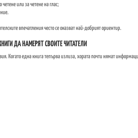
 четене или за четене на глас;
ение.
ателските впечатления често се оказват най-добрият ориентир.
КНИГИ ДА НАМЕРЯТ СВОИТЕ ЧИТАТЕЛИ
вия. Когато една книга тепърва излиза, хората почти нямат информаци
 да бъдат решаващи!
много важно. Не защото всяка книга трябва да получава само похвали, 
 читатели. Когато родителите виждат истински впечатления от други се
 биха подминали.