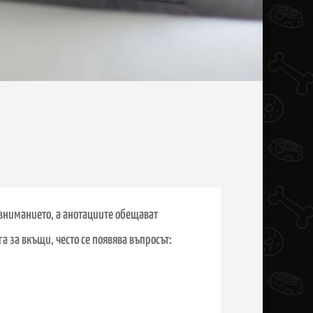
 вниманието, а анотациите обещават
а за вкъщи, често се появява въпросът: