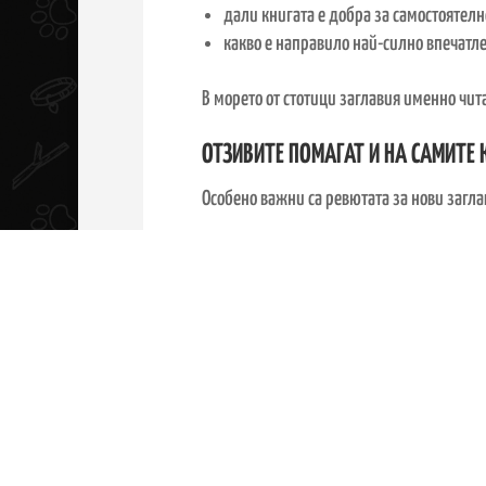
дали книгата е добра за самостоятелно
какво е направило най-силно впечатл
В морето от стотици заглавия именно чит
ОТЗИВИТЕ ПОМАГАТ И НА САМИТЕ 
Особено важни са ревютата за нови загла
описание.
Тогава първите читателски мнения могат
За едно детско издателство това също е 
книгите да достигат по-лесно до точните
откриват заглавия, които иначе може би