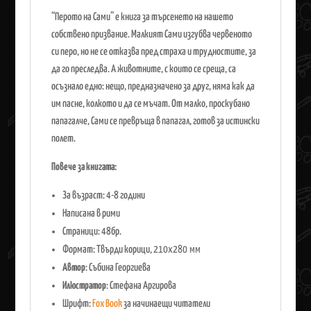
“Перото на Сами” е книга за търсенето на нашето
собствено призвание. Малкият Сами изгубва червеното
си перо, но не се отказва пред страха и трудностите, за
да го преследва. А животните, с които се среща, са
осъзнало едно: нещо, предназначено за друг, няма как да
им пасне, колкото и да се мъчат. От малко, проскубано
папагалче, Сами се превръща в папагал, готов за истински
полет.
Повече за книгата:
За възраст: 4-8 години
Написана в рими
Страници: 48бр.
Формат: Твърди корици,
210х280 мм
Автор
: Събина Георгиева
Илюстратор
: Стефана Аргирова
Шрифт:
Fox Book
за начинаещи читатели