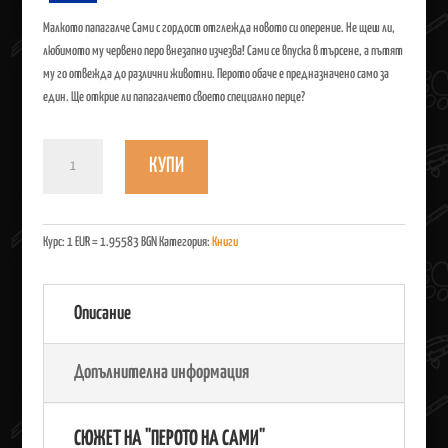
Малкото папагалче Сами с гордост отглежда новото си оперение. Не щеш ли,
любимото му червено перо внезапно изчезва! Сами се впуска в търсене, а пътят
му го отвежда до различни животни. Перото обаче е предназначено само за
един. Ще открие ли папагалчето своето специално перце?
количество
КУПИ
за
Книга
"Перото
на
Курс: 1 EUR = 1.95583 BGN
Категория:
Книги
Сами"
Описание
Допълнителна информация
СЮЖЕТ НА "ПЕРОТО НА САМИ"