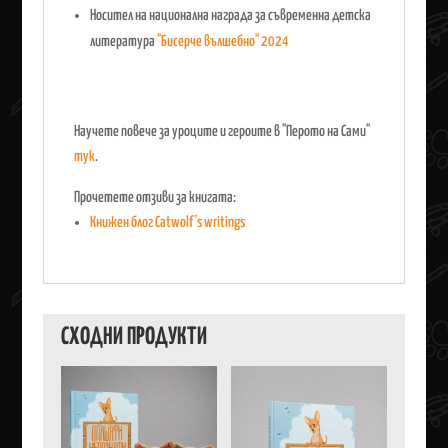
Носител на национална награда за съвременна детска
литература
"Бисерче вълшебно" 2024
Научете повече за уроците и героите в "Перото на Сами"
тук
.
Прочетете отзиви за книгата:
Книжен блог Catwolf's writings
СХОДНИ ПРОДУКТИ