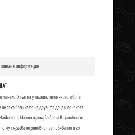
и
нителна информация
ЩА"
станали. Ходи на училище, чете книги, обича
у не са съвсем като на другите деца и понякога
 Майката на Марти използва всяка възможност
то му създава позитивни преживявания и го