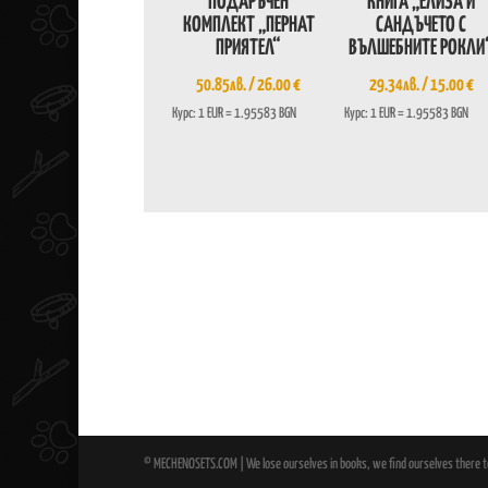
ПОДАРЪЧЕН
КНИГА „ЕЛИЗА И
КОМПЛЕКТ „ПЕРНАТ
САНДЪЧЕТО С
ПРИЯТЕЛ“
ВЪЛШЕБНИТЕ РОКЛИ
50.85
лв.
/ 26.00 €
29.34
лв.
/ 15.00 €
Курс: 1 EUR = 1.95583 BGN
Курс: 1 EUR = 1.95583 BGN
© MECHENOSETS.COM | We lose ourselves in books, we find ourselves there 