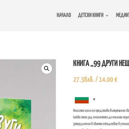
НАЧАЛО
ДЕТСКИ КНИГИ
МЕДИИТ
КНИГА „99 ДРУГИ НЕ
27.38
лв.
/ 14.00 €
Книгата цели на представи вътрешния свя
какво стои зад смелостта да мислиш пози
затруднения в своето ежедневие в училище