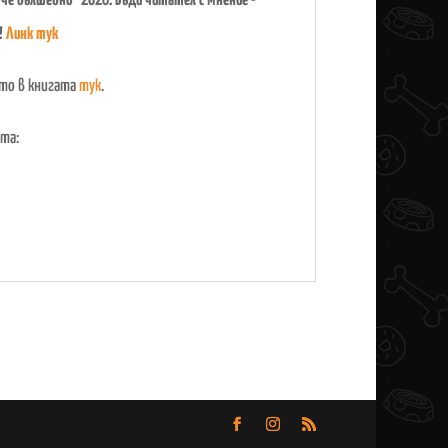
рче вълшебно" 2026. Бъди читател с мнение -
!
Линк тук
ето в книгата
тук
.
та: