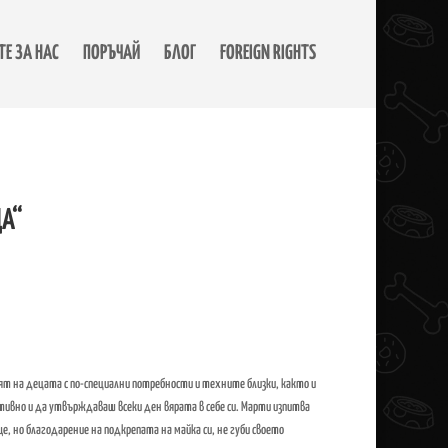
Е ЗА НАС
ПОРЪЧАЙ
БЛОГ
FOREIGN RIGHTS
ЩА“
т на децата с по-специални потребности и техните близки, както и
тивно и да утвърждаваш всеки ден вярата в себе си. Марти изпитва
, но благодарение на подкрепата на майка си, не губи своето