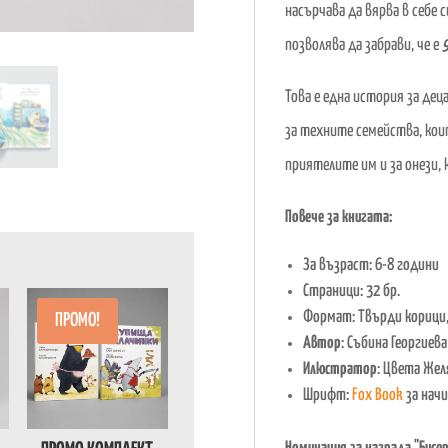
насърчава да вярва в себе 
позволява да забрави, че е
9
Това е една история за дец
за техните семейства, коит
приятелите им и за онези,
Повече за книгата:
За възраст: 6-8 години
Страници: 32 бр.
Формат: Твърди корици
ПРОМО!
Автор
: Събина Георгиева
Илюстратор
: Цвета Жел
Шрифт:
Fox Book
за нач