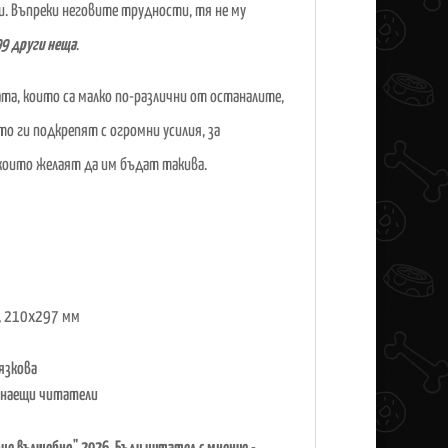
си. Въпреки неговите трудности, тя не му
9 други неща
.
ата, които са малко по-различни от останалите,
о ги подкрепят с огромни усилия, за
 които желаят да им бъдат такива.
,
210х297 мм
язкова
инаещи читатели