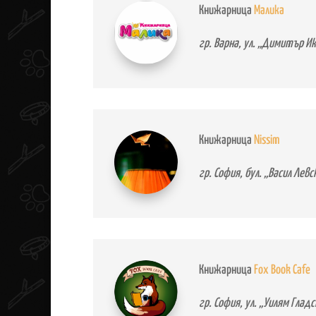
Книжарница
Малика
гр. Варна, ул. „Димитър И
Книжарница
Nissim
гр. София, бул. „Васил Левс
Книжарница
Fox Book Cafe
гр. София, ул. „Уилям Глад