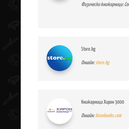
Физически книжарници: Соф
Store.bg
Онлайн:
store.bg
Книжарници Хирон 3000
Онлайн:
hironbooks.com