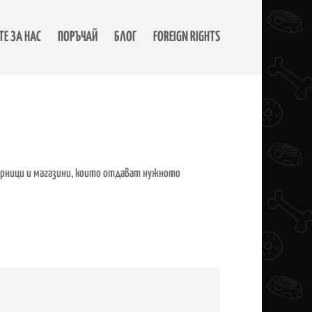
Е ЗА НАС
ПОРЪЧАЙ
БЛОГ
FOREIGN RIGHTS
арници и магазини, които отдават нужното