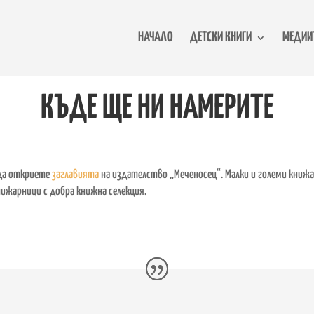
НАЧАЛО
ДЕТСКИ КНИГИ
МЕДИИТ
КЪДЕ ЩЕ НИ НАМЕРИТЕ
 да откриете
заглавията
на издателство „Меченосец“. Малки и големи книж
нижарници с добра книжна селекция.