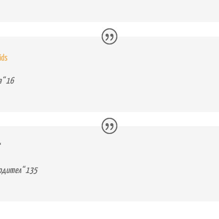
ids
а“ 16
“
бодител“ 135