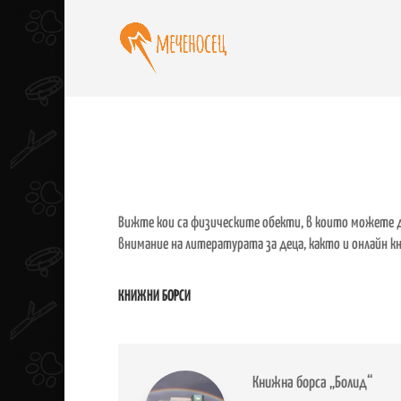
Вижте кои са физическите обекти, в които можете
внимание на литературата за деца, както и онлайн к
КНИЖНИ БОРСИ
Книжна борса „Болид“