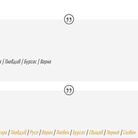
я | Пловдив | Бургас | Варна
гора
|
Пловдив
|
Русе
|
Варна
|
Плевен
|
Бургас
|
Свищов
|
Перник
|
Сливен