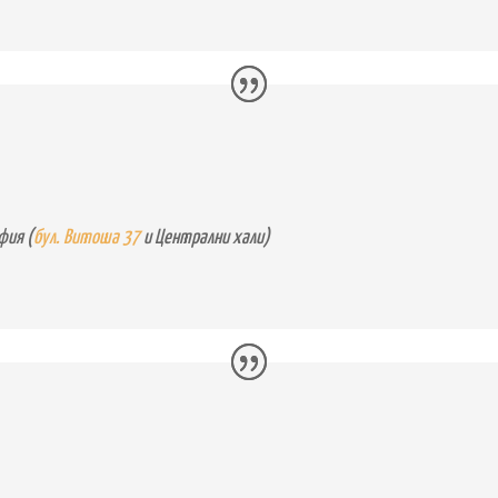
фия (
бул. Витоша 37
и Централни хали)