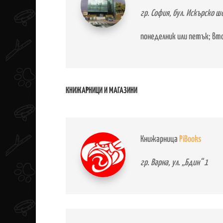
гр. София, бул. Искърско ш
понеделник или петък; вт
КНИЖАРНИЦИ И МАГАЗИНИ
Книжарница
PiBooks
гр. Варна, ул. „Бдин“ 1