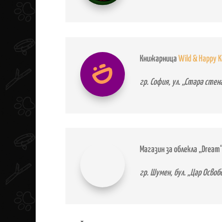
Книжарница
Wild & Happy K
гр. София, ул. „Стара стен
Магазин за облекла „Dream
гр. Шумен, бул. „Цар Осво