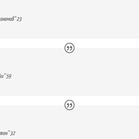
кономов“ 23
ки“ 59
стон“ 32