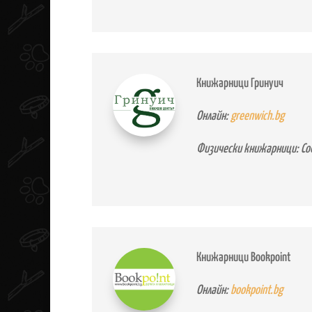
Книжарници Гринуич
Онлайн:
greenwich.bg
Физически книжарници: Со
Книжарници Bookpoint
Онлайн:
bookpoint.bg